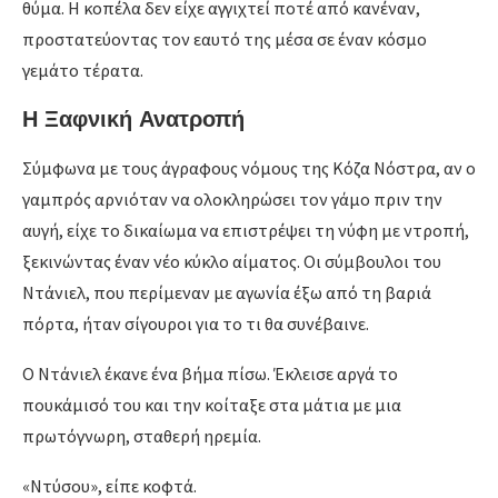
θύμα. Η κοπέλα δεν είχε αγγιχτεί ποτέ από κανέναν,
προστατεύοντας τον εαυτό της μέσα σε έναν κόσμο
γεμάτο τέρατα.
Η Ξαφνική Ανατροπή
Σύμφωνα με τους άγραφους νόμους της Κόζα Νόστρα, αν ο
γαμπρός αρνιόταν να ολοκληρώσει τον γάμο πριν την
αυγή, είχε το δικαίωμα να επιστρέψει τη νύφη με ντροπή,
ξεκινώντας έναν νέο κύκλο αίματος. Οι σύμβουλοι του
Ντάνιελ, που περίμεναν με αγωνία έξω από τη βαριά
πόρτα, ήταν σίγουροι για το τι θα συνέβαινε.
Ο Ντάνιελ έκανε ένα βήμα πίσω. Έκλεισε αργά το
πουκάμισό του και την κοίταξε στα μάτια με μια
πρωτόγνωρη, σταθερή ηρεμία.
«Ντύσου», είπε κοφτά.