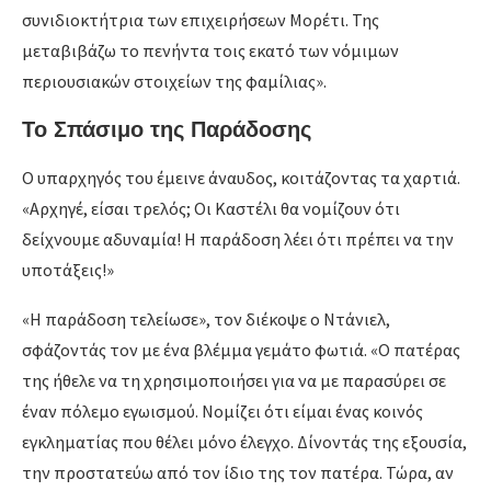
συνιδιοκτήτρια των επιχειρήσεων Μορέτι. Της
μεταβιβάζω το πενήντα τοις εκατό των νόμιμων
περιουσιακών στοιχείων της φαμίλιας».
Το Σπάσιμο της Παράδοσης
Ο υπαρχηγός του έμεινε άναυδος, κοιτάζοντας τα χαρτιά.
«Αρχηγέ, είσαι τρελός; Οι Καστέλι θα νομίζουν ότι
δείχνουμε αδυναμία! Η παράδοση λέει ότι πρέπει να την
υποτάξεις!»
«Η παράδοση τελείωσε», τον διέκοψε ο Ντάνιελ,
σφάζοντάς τον με ένα βλέμμα γεμάτο φωτιά. «Ο πατέρας
της ήθελε να τη χρησιμοποιήσει για να με παρασύρει σε
έναν πόλεμο εγωισμού. Νομίζει ότι είμαι ένας κοινός
εγκληματίας που θέλει μόνο έλεγχο. Δίνοντάς της εξουσία,
την προστατεύω από τον ίδιο της τον πατέρα. Τώρα, αν