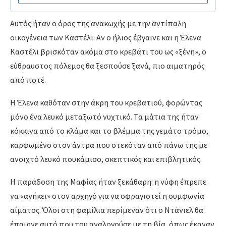
Αυτός ήταν ο όρος της ανακωχής με την αντίπαλη
οικογένεια των Καστέλι. Αν ο ήλιος έβγαινε και η Έλενα
Καστέλι βρισκόταν ακόμα στο κρεβάτι του ως «ξένη», ο
εύθραυστος πόλεμος θα ξεσπούσε ξανά, πιο αιματηρός
από ποτέ.
Η Έλενα καθόταν στην άκρη του κρεβατιού, φορώντας
μόνο ένα λευκό μεταξωτό νυχτικό. Τα μάτια της ήταν
κόκκινα από το κλάμα και το βλέμμα της γεμάτο τρόμο,
καρφωμένο στον άντρα που στεκόταν από πάνω της με
ανοιχτό λευκό πουκάμισο, σκεπτικός και επιβλητικός.
Η παράδοση της Μαφίας ήταν ξεκάθαρη: η νύφη έπρεπε
να «ανήκει» στον αρχηγό για να σφραγιστεί η συμφωνία
αίματος. Όλοι στη φαμίλια περίμεναν ότι ο Ντάνιελ θα
έπαιρνε αυτό που του αναλογούσε με τη βία, όπως έκαναν