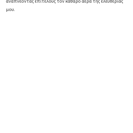
αναπνέοντας επιτέλους τον καθαρό αέρα της ελευθερίας
μου.