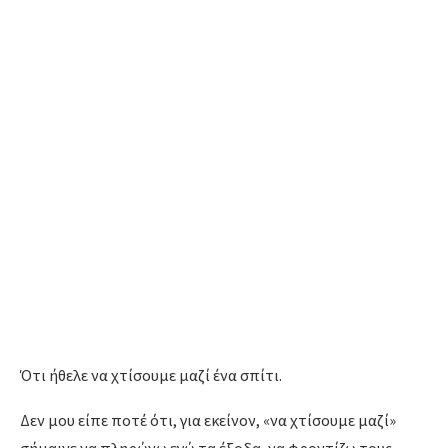
Ότι ήθελε να χτίσουμε μαζί ένα σπίτι.
Δεν μου είπε ποτέ ότι, για εκείνον, «να χτίσουμε μαζί»
σήμαινε να πληρώνω εγώ τα έξοδα, να φροντίζω τους