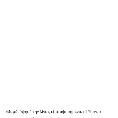
«Μαμά, άφησέ την λίγο», είπε αφηρημένα. «Πέθανε ο