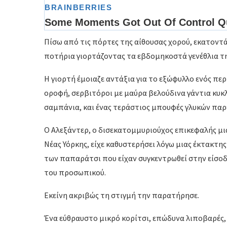
Πίσω από τις πόρτες της αίθουσας χορού, εκατοντ
ποτήρια γιορτάζοντας τα εβδομηκοστά γενέθλια τη
Η γιορτή έμοιαζε αντάξια για το εξώφυλλο ενός περ
οροφή, σερβιτόροι με μαύρα βελούδινα γάντια κυ
σαμπάνια, και ένας τεράστιος μπουφές γλυκών παρέ
Ο Αλεξάντερ, ο δισεκατομμυριούχος επικεφαλής μι
Νέας Υόρκης, είχε καθυστερήσει λόγω μιας έκτακτη
των παπαράτσι που είχαν συγκεντρωθεί στην είσο
του προσωπικού.
Εκείνη ακριβώς τη στιγμή την παρατήρησε.
Ένα εύθραυστο μικρό κορίτσι, επώδυνα λιποβαρές,