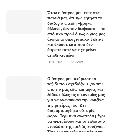
Όταν ο άντρας μου είπε στα
παιδιά μας ότι εγώ ζήτησα το
διαζύγιο επειδή «βρήκα
άλλον», δεν τον διέψευσα — το
επόμενο πρωί όμως ο γιος μας
άνοιξε το οικογενειακό tablet
και άκουσε κάτι που δεν
έπρεπε ποτέ να είχε μείνει
αποθηκευμένο
08.08.2026
2k views
Ο άντρας μου ακύρωσε το
ταξίδι που σχεδιάζαμε για την
επέτειό μας εδώ και μήνες και
ξόδεψε όλες τις οικονομίες μας
για να ανακαινίσει την κουζίνα
της μητέρας του. Δεν
διαμαρτυρήθηκα ούτε μία
φορά. Περίμενα σιωπηλά μέχρι
να γκρεμίσουν και το τελευταίο
ντουλάπι της παλιάς κουζίνας.
Τότε τον κοίταξα στα μάτια και