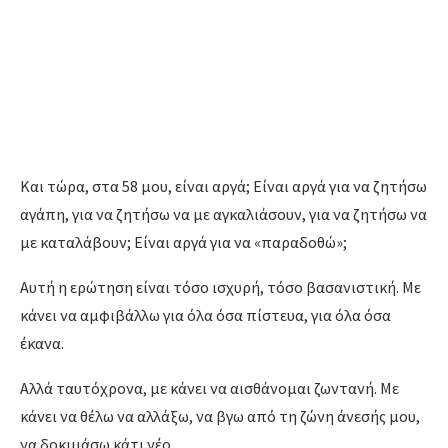
Και τώρα,
στα 58 μου,
είναι αργά; Είναι αργά για να ζητήσω
αγάπη,
για να ζητήσω να με αγκαλιάσουν,
για να ζητήσω να
με καταλάβουν; Είναι αργά για να «παραδοθώ»;
Αυτή η ερώτηση είναι τόσο ισχυρή,
τόσο βασανιστική.
Με
κάνει να αμφιβάλλω για όλα όσα πίστευα,
για όλα όσα
έκανα.
Αλλά ταυτόχρονα,
με κάνει να αισθάνομαι ζωντανή.
Με
κάνει να θέλω να αλλάξω,
να βγω από τη ζώνη άνεσής μου,
να δοκιμάσω κάτι νέο.