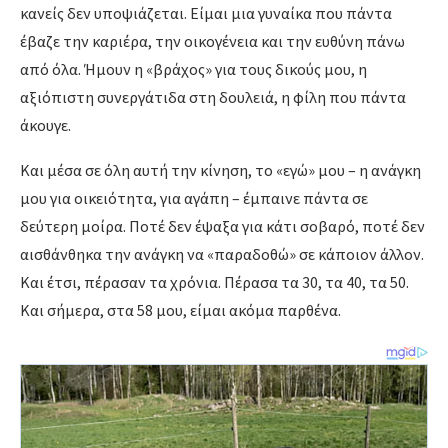
κανείς δεν υποψιάζεται.
Είμαι μια γυναίκα που πάντα
έβαζε την καριέρα,
την οικογένεια και την ευθύνη πάνω
από όλα.
Ήμουν η «βράχος» για τους δικούς μου,
η
αξιόπιστη συνεργάτιδα στη δουλειά,
η φίλη που πάντα
άκουγε.
Και μέσα σε όλη αυτή την κίνηση,
το «εγώ» μου – η ανάγκη
μου για οικειότητα,
για αγάπη – έμπαινε πάντα σε
δεύτερη μοίρα.
Ποτέ δεν έψαξα για κάτι σοβαρό,
ποτέ δεν
αισθάνθηκα την ανάγκη να «παραδοθώ» σε κάποιον άλλον.
Και έτσι,
πέρασαν τα χρόνια.
Πέρασα τα 30,
τα 40,
τα 50.
Και σήμερα,
στα 58 μου,
είμαι ακόμα παρθένα.